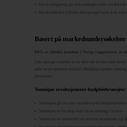
Du er nysgjerrig på behandlinger men vet ikke h
Du er redd for å bruke mye penger uten å se noe r
Basert på markedsundersøkelser g
80% av klinikk kundene i Norge rapporterer at det
Like mange forteller at de ikke tør booke time fordi 
aldri se et optimalt resultat. Hudpleie hjelper neml
produkter.
Younique revolusjonerer hudpleiebransjen!
Younique gir en mer skreddersydd hudpleierutine 
Younique er for deg som vil se endring i huden
Younique er utarbeidet av erfarne terapeuter, og f
Younique revolusjonerer hudpleiebransjen – dette h