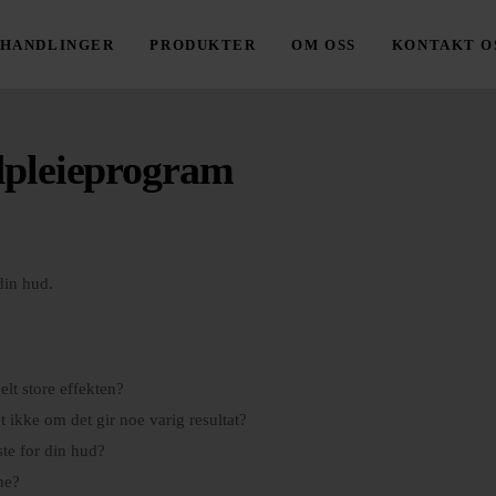
HANDLINGER
PRODUKTER
OM OSS
KONTAKT O
dpleieprogram
din hud.
lt store effekten?
t ikke om det gir noe varig resultat?
te for din hud?
ne?