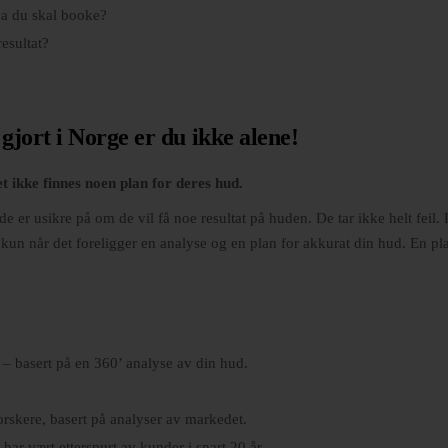
va du skal booke?
esultat?
jort i Norge er du ikke alene!
 ikke finnes noen plan for deres hud.
de er usikre på om de vil få noe resultat på huden. De tar ikke helt feil.
ig kun når det foreligger en analyse og en plan for akkurat din hud. En 
– basert på en 360’ analyse av din hud.
orskere, basert på analyser av markedet.
ar vært etterspurt av kunder i snart 20 år.