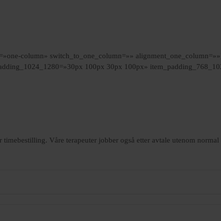
ns=»one-column» switch_to_one_column=»» alignment_one_column=»»
adding_1024_1280=»30px 100px 30px 100px» item_padding_768_10
r timebestilling. Våre terapeuter jobber også etter avtale utenom normal