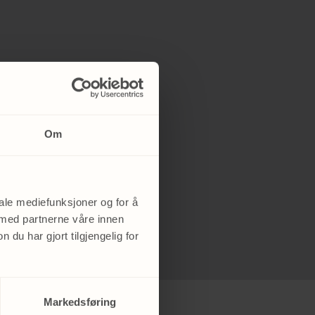
Om
iale mediefunksjoner og for å
 med partnerne våre innen
u har gjort tilgjengelig for
Markedsføring