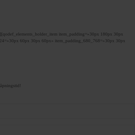
][qodef_elements_holder_item item_padding=»30px 180px 30px
24=»30px 60px 30px 60px» item_padding_680_768=»30px 30px
 åpningstid!