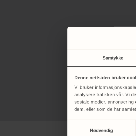
Samtykke
Denne nettsiden bruker coo
Vi bruker informasjonskapsler
analysere trafikken vår. Vi 
sosiale medier, annonsering 
dem, eller som de har samlet
Samtykkevalg
Nødvendig