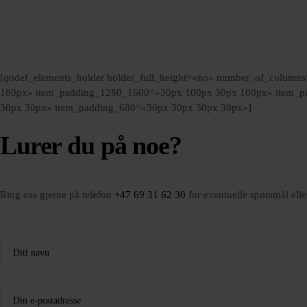
[qodef_elements_holder holder_full_height=»no» number_of_colum
180px» item_padding_1280_1600=»30px 100px 30px 100px» item_p
30px 30px» item_padding_680=»30px 30px 30px 30px»]
Lurer du på noe?
Ring oss gjerne på telefon
+47 69 31 62 30
for eventuelle spørsmål elle