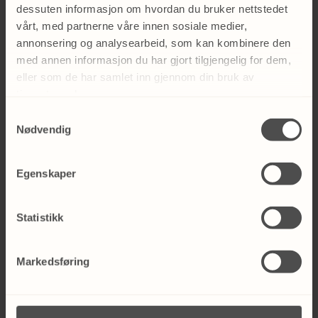
Åpen time biostimulator
dessuten informasjon om hvordan du bruker nettstedet
vårt, med partnerne våre innen sosiale medier,
Hvilken biostimulator er riktig for deg? Det er
annonsering og analysearbeid, som kan kombinere den
jo ikke meningen at du skal vite dette. Derfor
med annen informasjon du har gjort tilgjengelig for dem,
lanserer vi «Åpen time biostimulator» som gjør
eller som de har samlet inn gjennom din bruk av
det lettere for deg å booke time hos oss. Din
tjenestene deres.
sykepleier finner i samarbeid med deg, riktig
Samtykkevalg
behandling og rett prisnivå. Denne
Nødvendig
behandlingen utføres etter konsultasjonen.
Egenskaper
LES MER HER
Statistikk
Markedsføring