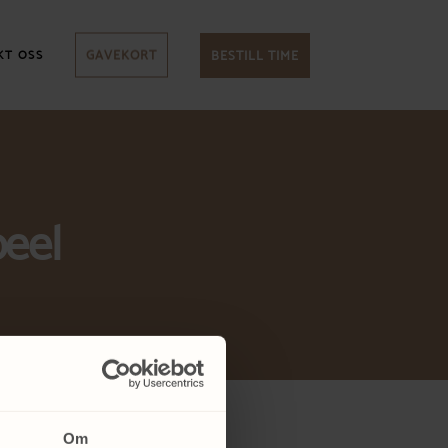
GAVEKORT
BESTILL TIME
KT OSS
peel
Om