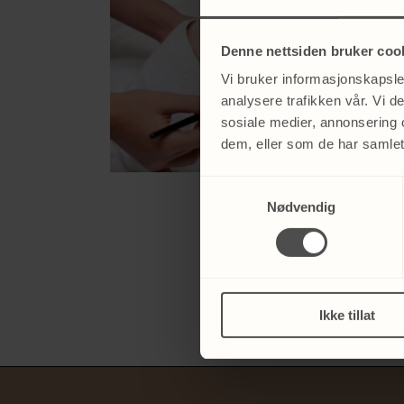
Denne nettsiden bruker coo
Vi bruker informasjonskapsler
analysere trafikken vår. Vi 
sosiale medier, annonsering 
dem, eller som de har samlet
Samtykkevalg
Nødvendig
Ikke tillat