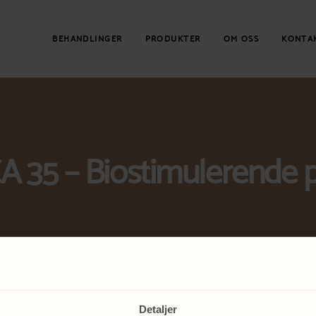
BEHANDLINGER
PRODUKTER
OM OSS
KONTA
 35 – Biostimulerende 
Detaljer