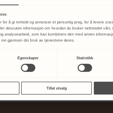
Dette er en peeling som sørger for dermal regenerering og revital
kies
Synergien av ingrediensene i peelingen gir en revitaliserende 
 for å gi innhold og annonser et personlig preg, for å levere sos
en reduksjon hudaldring grunnet sol, bedrer elastisiteten og co
deler dessuten informasjon om hvordan du bruker nettstedet vårt,
energi, elastisitet og glød.
og analysearbeid, som kan kombinere den med annen informasjon d
Peelingen er super alene og perfekt før biostimulerende injeksjo
 inn gjennom din bruk av tjenestene deres.
hudoverflaten med påvirker også dypere hudlag og dypere hude
Egenskaper
Statistikk
BOOK TIME
Tillat utvalg