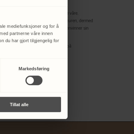
isering, altså den påvirker hudcellene våre.
og gjenoppbyggende effekt på hudstrukturen, dermed
iale mediefunksjoner og for å
llagenproduksjonen i huden. Huden gjenvinner sin
 med partnerne våre innen
u har gjort tilgjengelig for
ner. Denne peelingen virker ikke bare på
ndring.
Markedsføring
Tillat alle