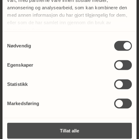
vårt, med partnerne våre innen sosiale medier,
fagutdanning.
annonsering og analysearbeid, som kan kombinere den
med annen informasjon du har gjort tilgjengelig for dem,
Marcus hovedfokus i behandlingen er dine
eller som de har samlet inn gjennom din bruk av
behov. Sammen kartlegger vi dine primære
tjenestene deres.
behov og gir terapeutiske råd i forhold til
øvelser som kan hjelpe å lindre
Samtykkevalg
Nødvendig
problemstillingen.
Marcus utfører forskjellige behandlingsformer
Egenskaper
på hele kroppen som inkluderer klassisk
massasje dyptvevsmassasje,
triggerpunktsbehandling, terapeutiske tøyer,
Statistikk
fasciabehandling og idrettsmassasje for nevne
noe.
Markedsføring
Mathilde
Tillat alle