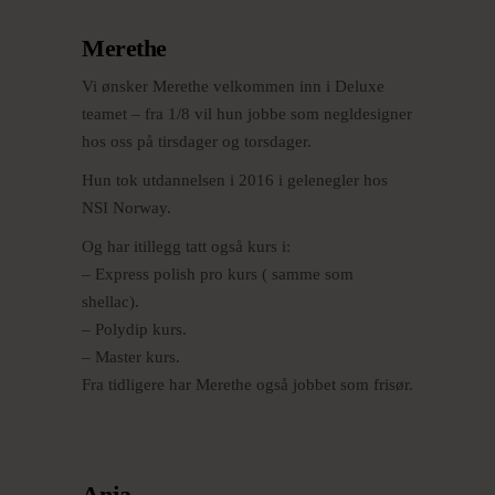
Merethe
Vi ønsker Merethe velkommen inn i Deluxe
teamet – fra 1/8 vil hun jobbe som negldesigner
hos oss på tirsdager og torsdager.
Hun tok utdannelsen i 2016 i gelenegler hos
NSI Norway.
Og har itillegg tatt også kurs i:
– Express polish pro kurs ( samme som
shellac).
– Polydip kurs.
– Master kurs.
Fra tidligere har Merethe også jobbet som frisør.
Anja