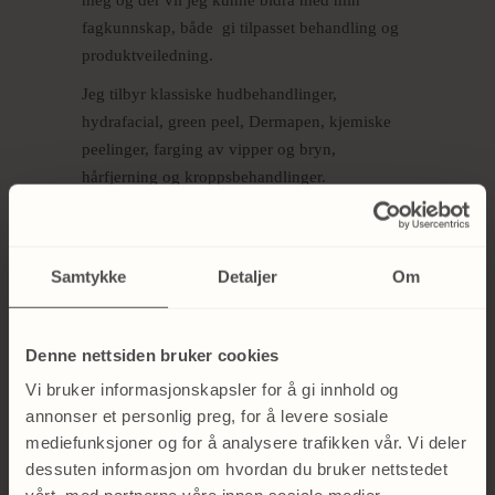
meg og der vil jeg kunne bidra med min
fagkunnskap, både gi tilpasset behandling og
produktveiledning.
Jeg tilbyr klassiske hudbehandlinger,
hydrafacial, green peel, Dermapen, kjemiske
peelinger, farging av vipper og bryn,
hårfjerning og kroppsbehandlinger.
E-post:
verona@deluxe-spa.no
Samtykke
Detaljer
Om
Marcus
Denne nettsiden bruker cookies
Marcus Richardsen har jobbet som
Vi bruker informasjonskapsler for å gi innhold og
massasjeterapeut i snart 3 år.
annonser et personlig preg, for å levere sosiale
Han fikk sitt diplom 2019, på den offentlige
mediefunksjoner og for å analysere trafikken vår. Vi deler
godkjente fagskolen Institutt for Helhetsmedisin
dessuten informasjon om hvordan du bruker nettstedet
som inngår både teoretisk og praktisk