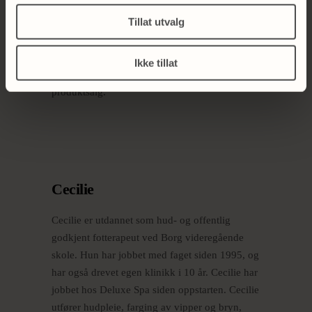
Mathilde er 22 år og studerer bachelor i
Tillat utvalg
innovasjon og prosjektledelse på høgskolen i
Østfold. Hun er vår flotte resepsjonist og tar
imot alle våre kunder med et smil, er
Ikke tillat
behjelpelig med booking av timer, gavekort og
produktsalg.
Cecilie
Cecilie er utdannet som hud- og offentlig
godkjent fotterapeut ved Borg videregående
skole. Hun har jobbet med faget siden 1995, og
har også drevet egen klinikk i 10 år. Cecilie har
jobbet hos Deluxe Spa siden oppstarten. Cecilie
utfører hudpleie, farging av vipper og bryn,