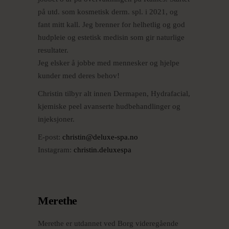
på utd. som kosmetisk derm. spl. i 2021, og
fant mitt kall. Jeg brenner for helhetlig og god
hudpleie og estetisk medisin som gir naturlige
resultater.
Jeg elsker å jobbe med mennesker og hjelpe
kunder med deres behov!
Christin tilbyr alt innen Dermapen, Hydrafacial,
kjemiske peel avanserte hudbehandlinger og
injeksjoner.
E-post:
christin@deluxe-spa.no
Instagram:
christin.deluxespa
Merethe
Merethe er utdannet ved Borg videregående