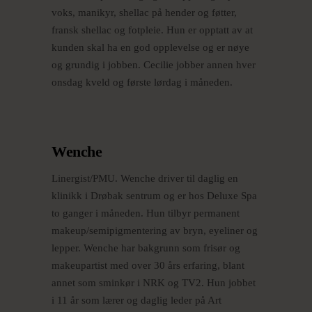
voks, manikyr, shellac på hender og føtter,
fransk shellac og fotpleie. Hun er opptatt av at
kunden skal ha en god opplevelse og er nøye
og grundig i jobben. Cecilie jobber annen hver
onsdag kveld og første lørdag i måneden.
Wenche
Linergist/PMU. Wenche driver til daglig en
klinikk i Drøbak sentrum og er hos Deluxe Spa
to ganger i måneden. Hun tilbyr permanent
makeup/semipigmentering av bryn, eyeliner og
lepper. Wenche har bakgrunn som frisør og
makeupartist med over 30 års erfaring, blant
annet som sminkør i NRK og TV2. Hun jobbet
i 11 år som lærer og daglig leder på Art