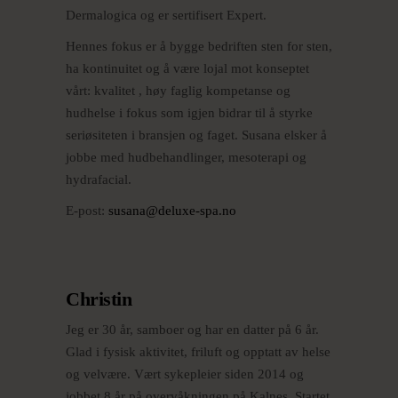
Dermalogica og er sertifisert Expert.
Hennes fokus er å bygge bedriften sten for sten,
ha kontinuitet og å være lojal mot konseptet
vårt: kvalitet , høy faglig kompetanse og
hudhelse i fokus som igjen bidrar til å styrke
seriøsiteten i bransjen og faget. Susana elsker å
jobbe med hudbehandlinger, mesoterapi og
hydrafacial.
E-post:
susana@deluxe-spa.no
Christin
Jeg er 30 år, samboer og har en datter på 6 år.
Glad i fysisk aktivitet, friluft og opptatt av helse
og velvære. Vært sykepleier siden 2014 og
jobbet 8 år på overvåkningen på Kalnes. Startet